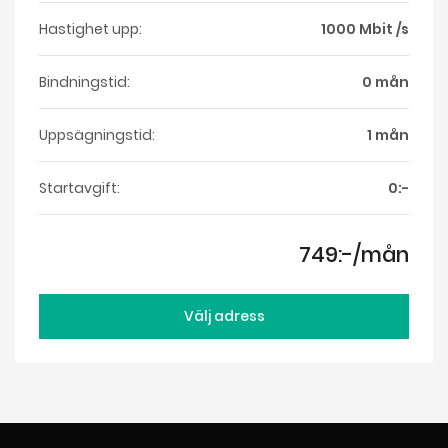
Hastighet upp:
1000 Mbit /s
Bindningstid:
0 mån
Uppsägningstid:
1 mån
Startavgift:
0:-
749:-/mån
Välj adress