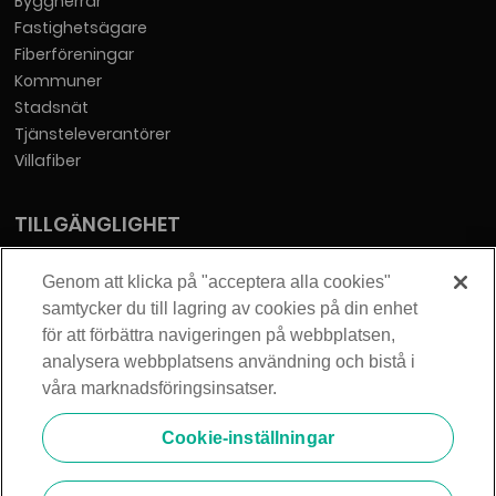
Byggherrar
Fastighetsägare
Fiberföreningar
Kommuner
Stadsnät
Tjänsteleverantörer
Villafiber
TILLGÄNGLIGHET
Tillgänglighetsredogörelse
Genom att klicka på "acceptera alla cookies"
samtycker du till lagring av cookies på din enhet
KONTAKT
för att förbättra navigeringen på webbplatsen,
analysera webbplatsens användning och bistå i
Telia Sverige AB
våra marknadsföringsinsatser.
Orgnummer: 556430-0142
Säte: Stockholm
Cookie-inställningar
info@zmarket.se