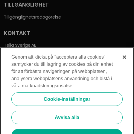
TILLGÄNGLIGHET
Tillgänglighetsredogörelse
KONTAKT
Telia Sverige AB
Orgnummer: 556430-0142
Genom att klicka på "acceptera alla cookies"
Säte: Stockholm
samtycker du till lagring av cookies på din enhet
info@zmarket.se
för att förbättra navigeringen på webbplatsen,
analysera webbplatsens användning och bistå i
våra marknadsföringsinsatser.
Cookie-inställningar
© 2026 Telia Sverige AB. Alla rättigheter förbehållna.
Avvisa alla