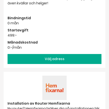
även kvällar och helger!
Bindningstid
0 mån
Startavgift
499:-
Månadskostnad
0:-/mån
Välj adress
Installation av Router Hemfixarna
Ny router? Hemfixarna hjälper dig så installationen blir