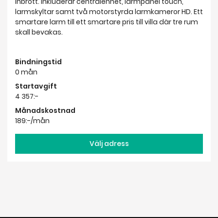
inbrott. Inkluderar centralenhet, larmpanel touch,
larmskyltar samt två motorstyrda larmkameror HD. Ett
smartare larm till ett smartare pris till villa där tre rum
skall bevakas.
Bindningstid
0 mån
Startavgift
4 357:-
Månadskostnad
189:-/mån
Välj adress