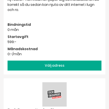
korrekt så du sedan kan njuta av ditt internet i lugn
och ro.
Bindningstid
0 mån
Startavgift
599:-
Månadskostnad
0:-/mån
Välj adress