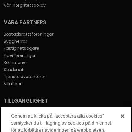
Vår integritetspolicy
VÅRA PARTNERS
Bostadsrättsföreningar
Byggherrar
Fastighetsägare
Fiberföreningar
Kommuner
Stadsnät
Tjänsteleverantörer
Villafiber
TILLGÄNGLIGHET
Tillgänglighetsredogörelse
Genom att klicka på "acceptera alla cookies"
samtycker du till lagring av cookies på din enhet
KONTAKT
för att förbättra navigeringen på webbplatsen,