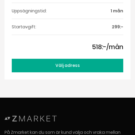
Uppsägningstid:
1 mån
Startavgift:
299:-
518:-/mån
Välj adress
På Zmarket kan du som är kund välja och vraka mellan