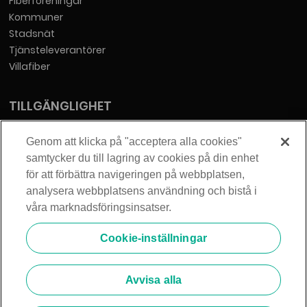
Fiberföreningar
Kommuner
Stadsnät
Tjänsteleverantörer
Villafiber
TILLGÄNGLIGHET
Tillgänglighetsredogörelse
Genom att klicka på "acceptera alla cookies"
samtycker du till lagring av cookies på din enhet
KONTAKT
för att förbättra navigeringen på webbplatsen,
analysera webbplatsens användning och bistå i
Telia Sverige AB
våra marknadsföringsinsatser.
Orgnummer: 556430-0142
Säte: Stockholm
Cookie-inställningar
info@zmarket.se
Avvisa alla