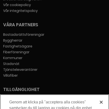
Vår cookiepolicy
Vår integritetspolicy
VÅRA PARTNERS
Bostadsrättsföreningar
Byggherrar
Fastighetsägare
Fiberföreningar
Kommuner
Stadsnät
Tjänsteleverantörer
Villafiber
TILLGÄNGLIGHET
Tillgänglighetsredogörelse
Genom att klicka på "acceptera alla cookies"
samtycker du till lagring av cookies på din enhet