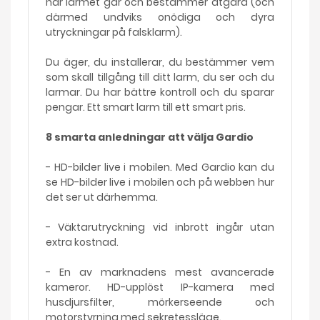
när larmet går och bestämmer åtgärd (och
därmed undviks onödiga och dyra
utryckningar på falsklarm).
Du äger, du installerar, du bestämmer vem
som skall tillgång till ditt larm, du ser och du
larmar. Du har bättre kontroll och du sparar
pengar. Ett smart larm till ett smart pris.
8 smarta anledningar att välja Gardio
- HD-bilder live i mobilen. Med Gardio kan du
se HD-bilder live i mobilen och på webben hur
det ser ut därhemma.
- Väktarutryckning vid inbrott ingår utan
extra kostnad.
- En av marknadens mest avancerade
kameror. HD-upplöst IP-kamera med
husdjursfilter, mörkerseende och
motorstyrning med sekretessläge.