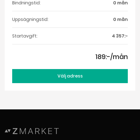
Bindningstid:
0 mån
Uppsägningstid:
0 mån
Startavgift:
4 357:-
189:-/mån
Välj adress