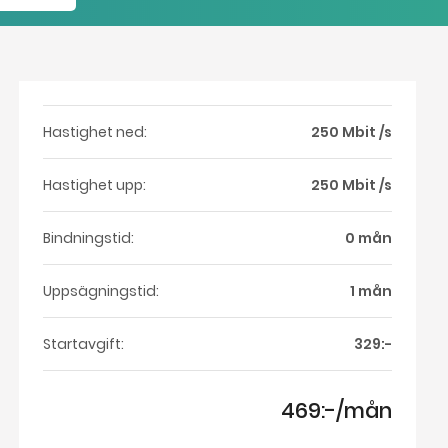
Hastighet ned:
250 Mbit /s
Hastighet upp:
250 Mbit /s
Bindningstid:
0 mån
Uppsägningstid:
1 mån
Startavgift:
329:-
469:-/mån