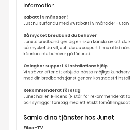
Information
Rabatt i 9 månader!
Just nu surfar du med 9% rabatt i 9 månader - utan 
Så mycket bredband du behöver
Junets bredband ger dig en skön känsla av att du kan 
så mycket du vill, och deras support finns alltid när
känslan inte behöver gå förlorad.
Oslagbar support & installationshjälp
Vi strävar efter att erbjuda bästa möjliga kundser
med din bredbandstjänst genom kostnadsfri installa
Rekommenderat företag
Junet har en R-licens (R står för rekommenderat f
och synliggör företag med ett etiskt förhållningssät
Samla dina tjänster hos Junet
Fiber-TV