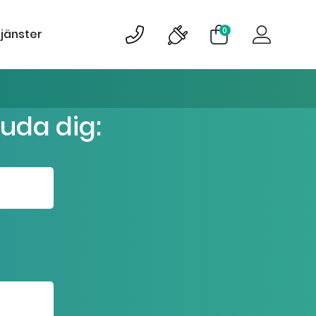
0
tjänster
juda dig: