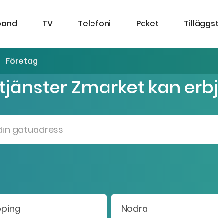
band
TV
Telefoni
Paket
Tilläggs
Företag
 tjänster Zmarket kan erb