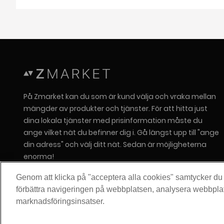
På Zmarket kan du som är kund välja och vraka mellan
mängder av produkter och tjänster. För att hitta just
dina lokala tjänster med prisinformation måste du
ange vilket nät du befinner dig i. Gå längst upp till "ange
din adress" och välj ditt nät. Sedan är möjligheterna
enorma!
Om Zitius
Genom att klicka på "acceptera alla cookies" samtycker du ti
Press
förbättra navigeringen på webbplatsen, analysera webbpla
marknadsföringsinsatser.