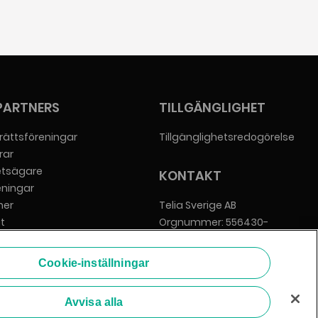
PARTNERS
TILLGÄNGLIGHET
rättsföreningar
Tillgänglighetsredogörelse
rar
etsägare
KONTAKT
eningar
er
Telia Sverige AB
t
Orgnummer: 556430-
everantörer
0142
Säte: Stockholm
Cookie-inställningar
info@zmarket.se
Avvisa alla