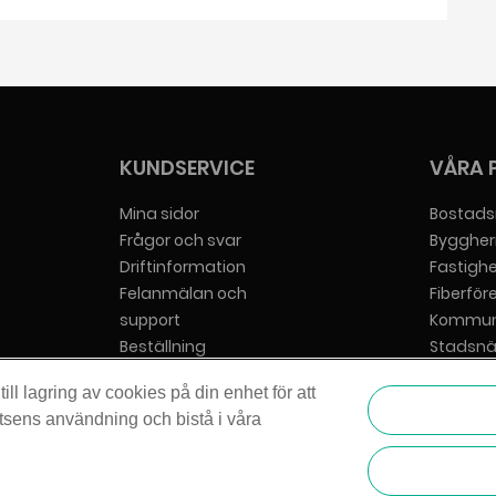
KUNDSERVICE
VÅRA 
Mina sidor
Bostads
Frågor och svar
Byggher
Driftinformation
Fastigh
Felanmälan och
Fiberför
support
Kommun
Beställning
Stadsnä
Hjälp att beställa
Tjänstel
ll lagring av cookies på din enhet för att
Bredbandsrådgivaren
Villafiber
tsens användning och bistå i våra
Vår cookiepolicy
Vår integritetspolicy