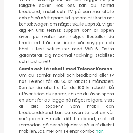
roligare saker. Hos oss kan du samla
bredband, mobil och TV på samma ställe
och på så sätt spara tid genom att korta ner
kontaktvägen om något skulle uppstå. Vi ger
dig en unik teknisk support som är öppen
även på kvällar och helger. Beställer du
bredband från oss ingår vår snygga och
bäst i test wifi-router med WiFi-6. Detta
garanterar dig maximal täckning, stabilitet
och hastighet!
Samla och få rabatt med Telenor Kombo
Om du samlar mobil och bredband eller tv
hos Telenor får du 50 kr rabatt i månaden.
Samlar du alla tre får du 100 kr rabatt. Så
utöver tiden du sparar, så kan du även spara
en slant för att lägga på något roligare, visst
är det toppen? Som mobil och
bredbandskund kan du även ta del av vår
surfgaranti – skulle ditt bredband, mot all
förmodan, gå ner så bjuder vi på surf direkt i
mobilen. Läs mer om Telenor Kombo
här
.