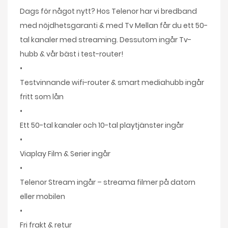
Dags för något nytt? Hos Telenor har vi bredband
med nöjdhetsgaranti & med Tv Mellan får du ett 50-
tal kanaler med streaming. Dessutom ingår Tv-
hubb & vår bäst i test-router!
•
Testvinnande wifi-router & smart mediahubb ingår
fritt som lån
•
Ett 50-tal kanaler och 10-tal playtjänster ingår
•
Viaplay Film & Serier ingår
•
Telenor Stream ingår – streama filmer på datorn
eller mobilen
•
Fri frakt & retur