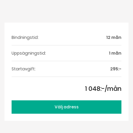
Bindningstid:
12 mån
Uppsägningstid:
1 mån
Startavgift:
295:-
1 048:-/mån
Välj adress