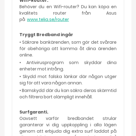
Wifi-Router.
Behöver du en Wifi-router? Du kan köpa en
kvalitets router från Asus
på
www.telia.se/router
Tryggt Bredband ingår
• Säkrare bankärenden, som gör det svårare
för obehöriga att komma åt dina ärenden
online.
• Antivirusprogram som skyddar dina
enheter mot intrång.
• Skydd mot falska länkar där någon utger
sig för att vara någon annan.
• Barnskydd där du kan säkra deras skärmtid
och filtrera bort olämpligt innehåll.
Surfgaranti.
Oavsett varför bredbandet strular
garanterar vi dig uppkoppling i alla lägen
genom att erbjuda dig extra surf laddat på