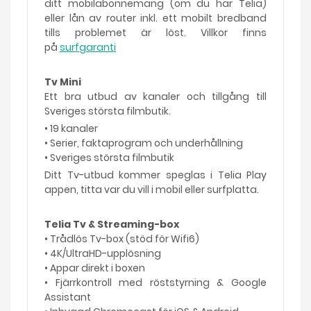
ditt mobilabonnemang (om du har Telia)
eller lån av router inkl. ett mobilt bredband
tills problemet är löst. Villkor finns
på
surfgaranti
Tv Mini
Ett bra utbud av kanaler och tillgång till
Sveriges största filmbutik.
• 19 kanaler
• Serier, faktaprogram och underhållning
• Sveriges största filmbutik
Ditt Tv-utbud kommer speglas i Telia Play
appen, titta var du vill i mobil eller surfplatta.
Telia Tv & Streaming-box
• Trådlös Tv-box (stöd för Wifi6)
• 4K/UltraHD-upplösning
• Appar direkt i boxen
• Fjärrkontroll med röststyrning & Google
Assistant