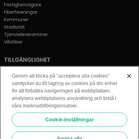
Fastighetsägare
Fiberföreningar
Kommuner
Stadsnät
Tjänsteleverantörer
Villafiber
TILLGÄNGLIGHET
Tillgänglighetsredogörelse
Genom att klicka på "acceptera alla cookies"
samtycker du till lagring av cookies på din enhet
KONTAKT
för att förbättra navigeringen på webbplatsen,
analysera webbplatsens användning och bistå i
Telia Sverige AB
våra marknadsföringsinsatser.
Orgnummer: 556430-0142
Säte: Stockholm
Cookie-inställningar
info@zmarket.se
Avvisa alla