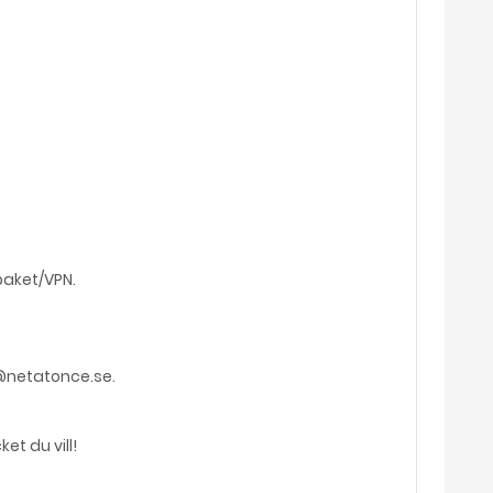
paket/VPN.
.
t@netatonce.se.
et du vill!