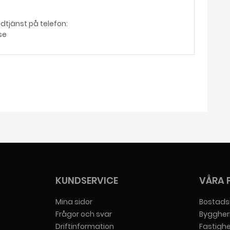
dtjänst på telefon:
se
KUNDSERVICE
VÅRA 
Mina sidor
Bostads
Frågor och svar
Byggher
Driftinformation
Fastigh