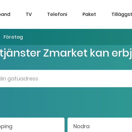
band
TV
Telefoni
Paket
Tilläggs
Företag
 tjänster Zmarket kan erb