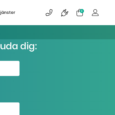
0
tjänster
juda dig: