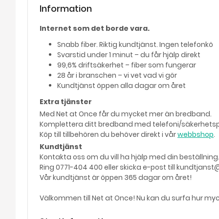
Information
Internet som det borde vara.
Snabb fiber. Riktig kundtjänst. Ingen telefonkö
Svarstid under 1 minut – du får hjälp direkt
99,6% driftsäkerhet – fiber som fungerar
28 år i branschen – vi vet vad vi gör
Kundtjänst öppen alla dagar om året
Extra tjänster
Med Net at Once får du mycket mer än bredband.
Komplettera ditt bredband med telefoni/säkerhets
Köp till tillbehören du behöver direkt i vår
webbshop
.
Kundtjänst
Kontakta oss om du vill ha hjälp med din beställning
Ring 0771-404 400 eller skicka e-post till kundtjans
Vår kundtjänst är öppen 365 dagar om året!
Välkommen till Net at Once! Nu kan du surfa hur myck