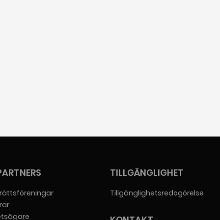
PARTNERS
TILLGÄNGLIGHET
rättsföreningar
Tillgänglighetsredogörelse
rar
etsägare
KONTAKT