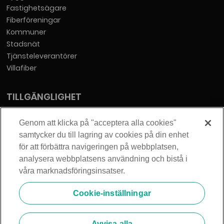
Fastighetsägare
Fiberföreningar
Kommuner
Stadsnät
Tjänsteleverantörer
Villafiber
TILLGÄNGLIGHET
Tillgänglighetsredogörelse
Genom att klicka på "acceptera alla cookies"
samtycker du till lagring av cookies på din enhet
KONTAKT
för att förbättra navigeringen på webbplatsen,
analysera webbplatsens användning och bistå i
Telia Sverige AB
våra marknadsföringsinsatser.
Orgnummer: 556430-0142
Säte: Stockholm
Cookie-inställningar
info@zmarket.se
Avvisa alla